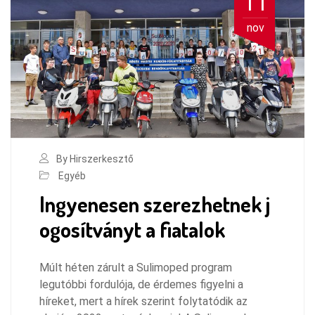
11
nov
By Hirszerkesztő
Egyéb
Ingyenesen szerezhetnek j
ogosítványt a fiatalok
Múlt héten zárult a Sulimoped program
legutóbbi fordulója, de érdemes figyelni a
híreket, mert a hírek szerint folytatódik az