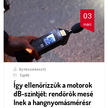
03
márc
By Hirszerkesztő
Egyéb
Így ellenőrizzük a motorok
dB-szintjét: rendőrök mesé
lnek a hangnyomásmérésr