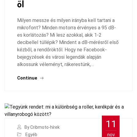
ől
Milyen messze és milyen irányba kell tartani a
mikrofont? Minden motorra érvényes a 95 dB-
es korlátozás? Mi lesz azokkal, akik 1-2
decibellel túllépik? Mindent a dB-mérésről első
kézből, a rendőröktől. Hogy ne Facebook-
bejegyzések és városi legendák alapján
alkossunk véleményt, rákerestünk,…
Continue
11
By Cribmoto-hírek
nov
Egyéb