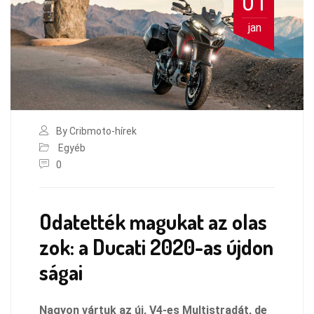
01
jan
By Cribmoto-hírek
Egyéb
0
Odatették magukat az olas
zok: a Ducati 2020-as újdon
ságai
Nagyon vártuk az új, V4-es Multistradát, de