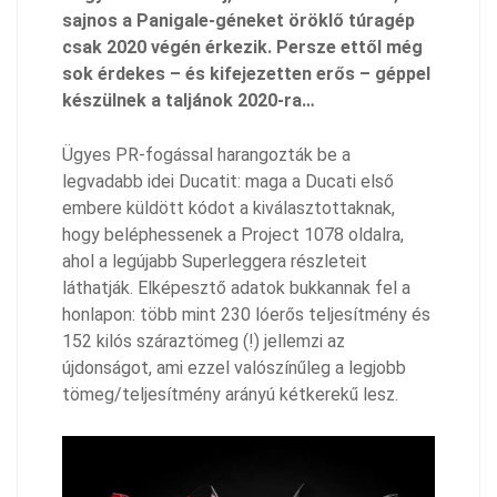
sajnos a Panigale-géneket öröklő túragép
csak 2020 végén érkezik. Persze ettől még
sok érdekes – és kifejezetten erős – géppel
készülnek a taljánok 2020-ra…
Ügyes PR-fogással harangozták be a
legvadabb idei Ducatit: maga a Ducati első
embere küldött kódot a kiválasztottaknak,
hogy beléphessenek a Project 1078 oldalra,
ahol a legújabb Superleggera részleteit
láthatják. Elképesztő adatok bukkannak fel a
honlapon: több mint 230 lóerős teljesítmény és
152 kilós száraztömeg (!) jellemzi az
újdonságot, ami ezzel valószínűleg a legjobb
tömeg/teljesítmény arányú kétkerekű lesz.