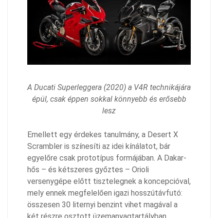
A Ducati Superleggera (2020) a V4R technikájára
épül, csak éppen sokkal könnyebb és erősebb
lesz
Emellett egy érdekes tanulmány, a Desert X
Scrambler is színesíti az idei kínálatot, bár
egyelőre csak prototípus formájában. A Dakar-
hős – és kétszeres győztes – Orioli
versenygépe előtt tisztelegnek a koncepcióval,
mely ennek megfelelően igazi hosszútávfutó:
összesen 30 liternyi benzint vihet magával a
két részre osztott üzemanyagtartályban.