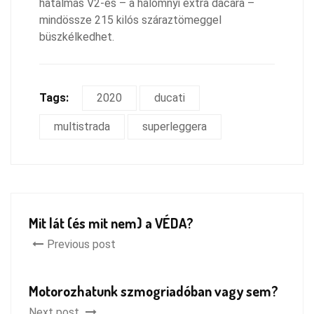
hatalmas V2-es – a halomnyi extra dacára –
mindössze 215 kilós száraztömeggel
büszkélkedhet.
Tags:
2020
ducati
multistrada
superleggera
Mit lát (és mit nem) a VÉDA?
Previous post
Motorozhatunk szmogriadóban vagy sem?
Next post