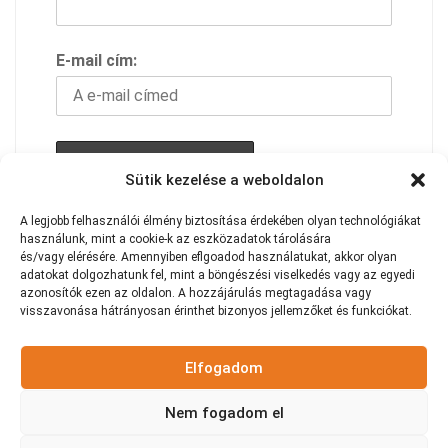
E-mail cím:
Sütik kezelése a weboldalon
A feliratkozással elfogadod adavédelmi
A
legjobb
felhasználói
élmény
biztosítása
érdekében
olyan
technológiákat
szabályzatunkat
használunk,
mint
a
cookie-k
az
eszközadatok
tárolására
és/vagy
elérésére.
Amennyiben eflgoadod használatukat
,
akkor
olyan
adatokat
dolgozhatunk
fel,
mint
a
böngészési
viselkedés
vagy
az
egyedi
azonosítók
ezen
az
oldalon.
A
hozzájárulás
megtagadása
vagy
visszavonása
hátrányosan
érinthet
bizonyos
jellemzőket
és
funkciókat.
Elfogadom
Nem fogadom el
2020 Cribmoto - Autó, motor és gumiszerviz | 1117.