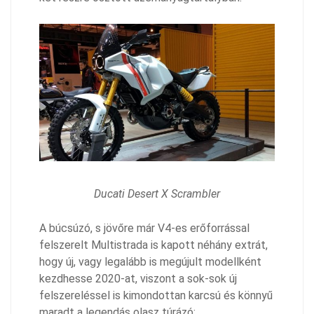
Ducati Desert X Scrambler
A búcsúzó, s jövőre már V4-es erőforrással
felszerelt Multistrada is kapott néhány extrát,
hogy új, vagy legalább is megújult modellként
kezdhesse 2020-at, viszont a sok-sok új
felszereléssel is kimondottan karcsú és könnyű
maradt a legendás olasz túrázó: