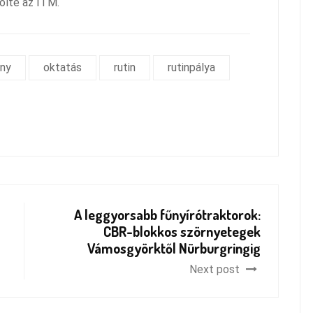
ölte az ITM.
ány
oktatás
rutin
rutinpálya
A leggyorsabb fűnyírótraktorok:
CBR-blokkos szörnyetegek
Vámosgyörktől Nürburgringig
Next post