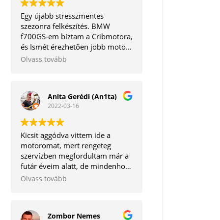
Egy újabb stresszmentes
szezonra felkészítés. BMW
f700GS-em bíztam a Cribmotora,
és Ismét érezhetően jobb motort
kaptam vissza. A legjobb, hogy a
Olvass tovább
mechanikai részeken kívül még a
software frissítésre is
megvannak az eszközök. Így
Anita Gerédi (An1ta)
egyben minden törődést
2022-03-16
megkapott egy helyen.
Köszönöm mégegyszer!
Kicsit aggódva vittem ide a
motoromat, mert rengeteg
szervízben megfordultam már a
futár éveim alatt, de mindenhol
vagy lehúzás van, vagy kontár
Olvass tovább
munkát végeznek.
Szerencsére hihetetlen pozitív
csalódás ért, mert igaz, hogy
Zombor Nemes
nem lett kész 1 nap alatt a