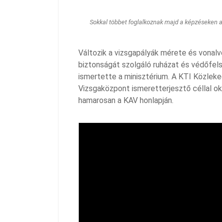
Sokkal többet foglalkoznak majd a képzéseken a 
Változik a vizsgapályák mérete és vonal
biztonságát szolgáló ruházat és védőfelsz
ismertette a minisztérium. A KTI Közleke
Vizsgaközpont ismeretterjesztő céllal ok
hamarosan a KAV honlapján.