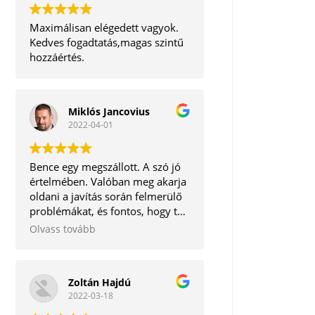
Maximálisan elégedett vagyok.
Kedves fogadtatás,magas szintű
hozzáértés.
Miklós Jancovius
2022-04-01
Bence egy megszállott. A szó jó
értelmében. Valóban meg akarja
oldani a javítás során felmerülő
problémákat, és fontos, hogy te,
mint ügyfél ne távozz tőle
Olvass tovább
elégedetlenül. Korrekt ember.
Tudom bátran ajánlani.
Zoltán Hajdú
2022-03-18