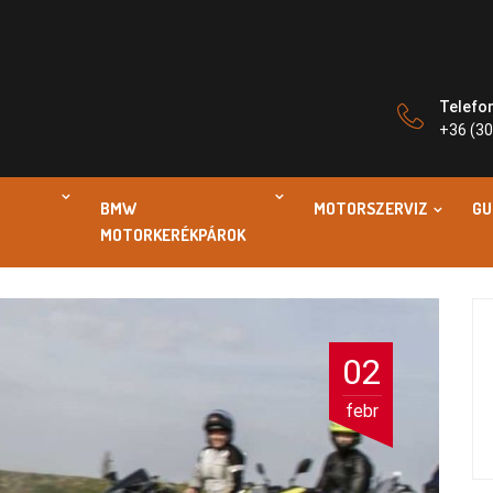
Telefo
+36 (30
BMW
MOTORSZERVIZ
GU
MOTORKERÉKPÁROK
02
febr