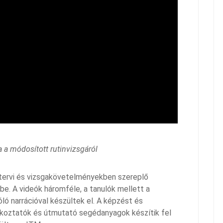
a a módosított rutinvizsgáról
tervi és vizsgakövetelményekben szereplő
be. A videók háromféle, a tanulók mellett a
ó narrációval készültek el. A képzést és
koztatók és útmutató segédanyagok készítik fel