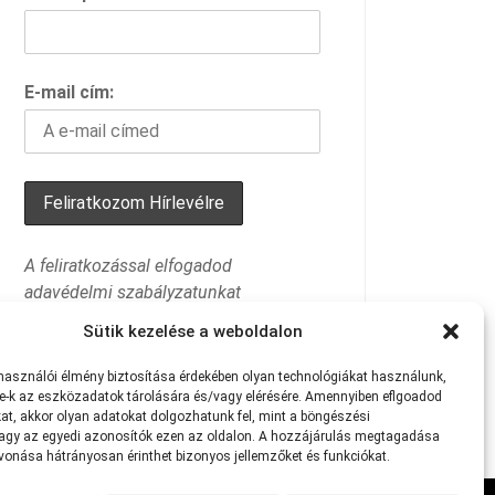
E-mail cím:
A feliratkozással elfogadod
adavédelmi szabályzatunkat
Sütik kezelése a weboldalon
lhasználói
élmény
biztosítása
érdekében
olyan
technológiákat
használunk,
e-k
az
eszközadatok
tárolására
és/vagy
elérésére.
Amennyiben eflgoadod
at
,
akkor
olyan
adatokat
dolgozhatunk
fel,
mint
a
böngészési
agy
az
egyedi
azonosítók
ezen
az
oldalon.
A
hozzájárulás
megtagadása
avonása
hátrányosan
érinthet
bizonyos
jellemzőket
és
funkciókat.