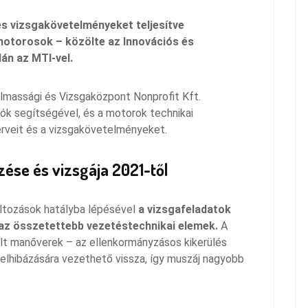
 és vizsgakövetelményeket teljesítve
motorosok – közölte az Innovációs és
án az MTI-vel.
lmassági és Vizsgaközpont Nonprofit Kft.
ók segítségével, és a motorok technikai
erveit és a vizsgakövetelményeket.
zése és vizsgája 2021-től
áltozások hatályba lépésével
a vizsgafeladatok
az összetettebb vezetéstechnikai elemek.
A
ult manőverek – az ellenkormányzásos kikerülés
elhibázására vezethető vissza, így muszáj nagyobb