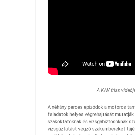
A KAV friss videój
A néhány perces epizódok a motoros tan
feladatok helyes végrehajtását mutatják 
szakoktatóknak és vizsgabiztosoknak szól
vizsgáztatást végző szakembereket tájé