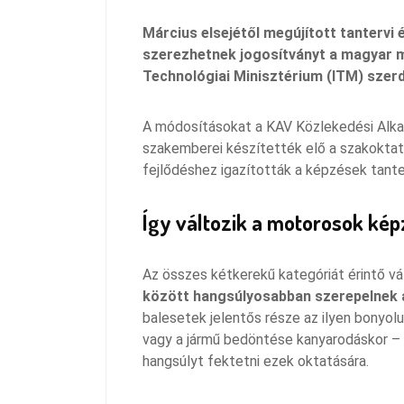
Március elsejétől megújított tantervi
szerezhetnek jogosítványt a magyar 
Technológiai Minisztérium (ITM) szerd
A módosításokat a KAV Közlekedési Alka
szakemberei készítették elő a szakoktat
fejlődéshez igazították a képzések tant
Így változik a motorosok kép
Az összes kétkerekű kategóriát érintő v
között hangsúlyosabban szerepelnek 
balesetek jelentős része az ilyen bonyol
vagy a jármű bedöntése kanyarodáskor – 
hangsúlyt fektetni ezek oktatására.