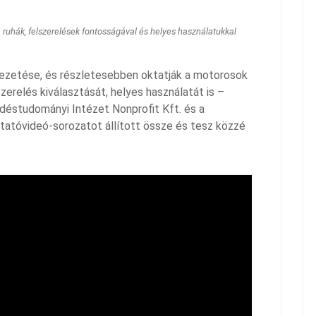
ruhák, felszerelések fontosságával és helyes használatukkal
vezetése, és részletesebben oktatják a motorosok
erelés kiválasztását, helyes használatát is –
déstudományi Intézet Nonprofit Kft. és a
tatóvideó-sorozatot állított össze és tesz közzé