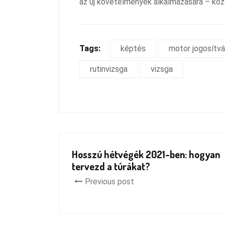
az új követelmények alkalmazására – köz
Tags:
képtés
motor jogosítv
rutinvizsga
vizsga
Hosszú hétvégék 2021-ben: hogyan
tervezd a túrákat?
Previous post