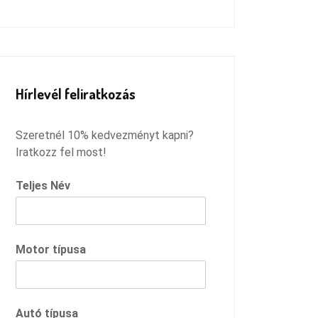
Remélem megtaláltam azt a
szervízt, ahová innentől járhatok,
és csak ilyen pozitív dolgokkal
fogok távozni :)
Hírlevél feliratkozás
Szeretnél 10% kedvezményt kapni?
Iratkozz fel most!
Teljes Név
Motor típusa
Autó típusa