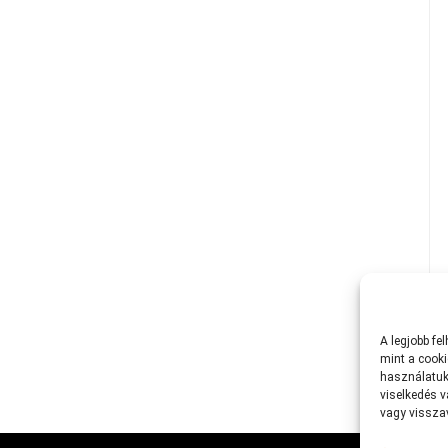
A
legjobb
fe
mint
a
cooki
használatuk
viselkedés
v
vagy
vissz