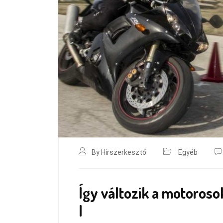
By Hirszerkesztő
Egyéb
Így változik a motoroso
l