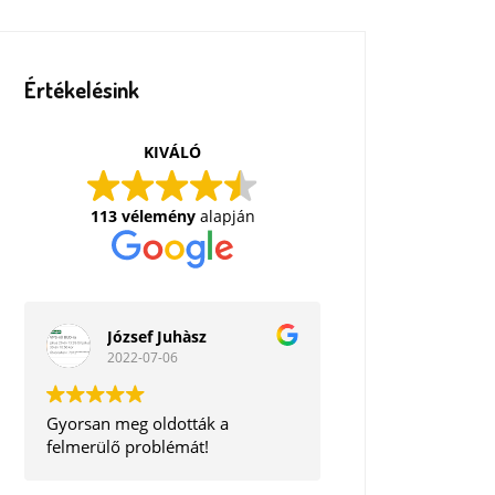
Értékelésink
KIVÁLÓ
113 vélemény
alapján
József Juhàsz
2022-07-06
Gyorsan meg oldották a
felmerülő problémát!