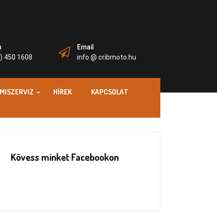
n
Email
) 450 1608
info @ cribmoto.hu
MISZERVIZ
HÍREK
KAPCSOLAT
Kövess minket Facebookon