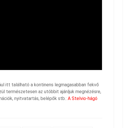
ul itt található a kontinens legmagasabban fekvő
zül természetesen az utóbbit ajánljuk megnézésre,
ációk, nyitvatartás, belépők stb.:
A Stelvio-hágó