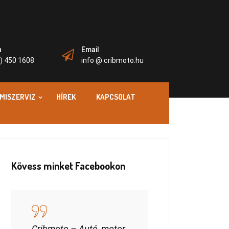
n
Email
) 450 1608
info @ cribmoto.hu
MISZERVIZ
HÍREK
KAPCSOLAT
Kövess minket Facebookon
Cribmoto – Autó, motor