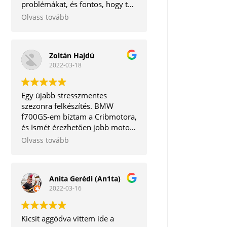
problémákat, és fontos, hogy te,
mint ügyfél ne távozz tőle
Olvass tovább
elégedetlenül. Korrekt ember.
Tudom bátran ajánlani.
Zoltán Hajdú
2022-03-18
Egy újabb stresszmentes
szezonra felkészítés. BMW
f700GS-em bíztam a Cribmotora,
és Ismét érezhetően jobb motort
kaptam vissza. A legjobb, hogy a
Olvass tovább
mechanikai részeken kívül még a
software frissítésre is
megvannak az eszközök. Így
Anita Gerédi (An1ta)
egyben minden törődést
2022-03-16
megkapott egy helyen.
Köszönöm mégegyszer!
Kicsit aggódva vittem ide a