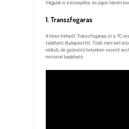
Vágjunk is a közepébe, és jöjjön három ke
1. Transzfogaras
A híres-hírhedt Transzfogarasi út a 7C or
található Budapesttől. Több mint két ki
nélküli, de gyönyörű helyeken vezető asz
motorral bejárható.