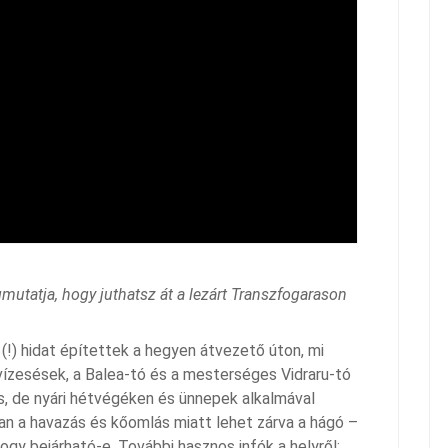
mutatja, hogy juthatsz át a lezárt Transzfogarason
(!) hidat építettek a hegyen átvezető úton, mi
-vízesések, a Balea-tó és a mesterséges Vidraru-tó
cs, de nyári hétvégéken és ünnepek alkalmával
ban a havazás és kőomlás miatt lehet zárva a hágó –
 hogy bejárható-e. További hasznos infók a helyről: