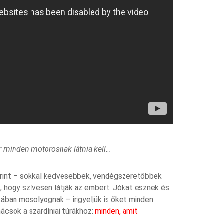
r minden motorosnak látnia kell…
erint – sokkal kedvesebbek, vendégszeretőbbek
k, hogy szívesen látják az embert. Jókat esznek és
tában mosolyognak – irigyeljük is őket minden
nácsok a szardíniai túrákhoz:
minden, amit