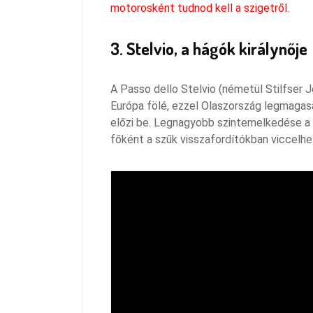
motorosként tudnod kell a szigetről.
3. Stelvio, a hágók királynője
A Passo dello Stelvio (németül Stilfser 
Európa fölé, ezzel Olaszország legmagasa
előzi be. Legnagyobb szintemelkedése a d
főként a szűk visszafordítókban viccelh