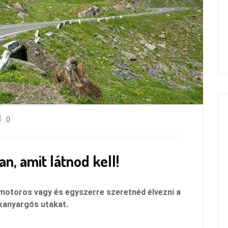
0
, amit látnod kell!
 motoros vagy és egyszerre szeretnéd élvezni a
 kanyargós utakat.