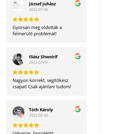
József Juhàsz
2022-07-06
Gyorsan meg oldották a
felmerülő problémát!
Iliász Shweirif
2022-07-01
Nagyon korrekt, segítőkész
csapat! Csak ajánlani tudom!
Tóth Károly
2022-05-30
Udvarias, hozzáértő