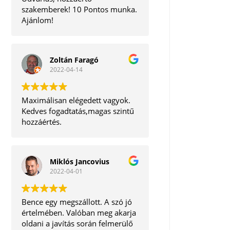
szakemberek! 10 Pontos munka.
Ajánlom!
Zoltán Faragó
2022-04-14
Maximálisan elégedett vagyok.
Kedves fogadtatás,magas szintű
hozzáértés.
Miklós Jancovius
2022-04-01
Bence egy megszállott. A szó jó
értelmében. Valóban meg akarja
oldani a javítás során felmerülő