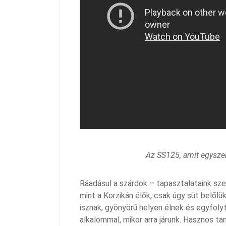
Az SS125, amit egysze
Ráadásul a szárdok – tapasztalataink sz
mint a Korzikán élők, csak úgy süt belőlü
isznak, gyönyörű helyen élnek és egyfoly
alkalommal, mikor arra járunk. Hasznos ta