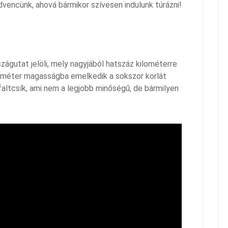
dvencünk, ahová bármikor szívesen indulunk túrázni!
szágutat jelöli, mely nagyjából hatszáz kilométerre
lométer magasságba emelkedik a sokszor korlát
faltcsík, ami nem a legjobb minőségű, de bármilyen