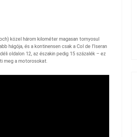
Joch) közel három kilométer magasan tornyosul
bb hágója, és a kontinensen csak a Col de l’Iseran
éli oldalon 12, az északin pedig 15 százalék – ez
eti meg a motorosokat.