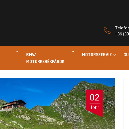
Telefo
+36 (30
BMW
MOTORSZERVIZ
GU
MOTORKERÉKPÁROK
02
febr