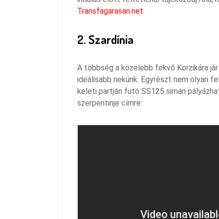
Transfagarasan.net
2. Szardínia
A többség a közelebb fekvő Korzikára jár
ideálisabb nekünk. Egyrészt nem olyan fe
keleti partján futó SS125 simán pályázh
szerpentinje címre: