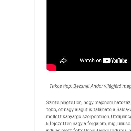
Titkos tipp: Bezsnei Andor világjáró meg
Szinte hihetetlen, hogy majdnem hatszáz 
több, öt nagy alagút is található a Balea
mellett kanyargó szerpentinen. Útdíj nin
kifejezetten nagy a forgalom, míg június
indulás előtt feltétlenül tájékozódj róla,