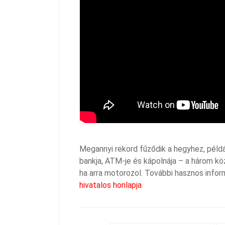
Megannyi rekord fűződik a hegyhez, példá
bankja, ATM-je és kápolnája – a három kö
ha arra motorozol. További hasznos inform
hivatalos honlapja