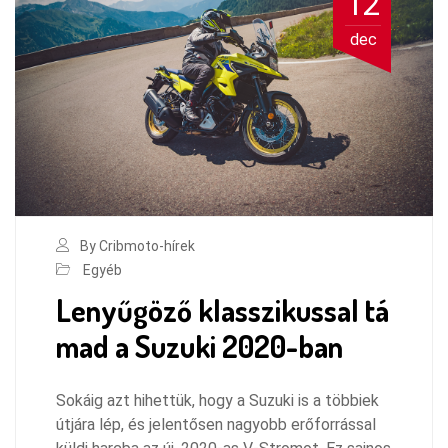
12
dec
By Cribmoto-hírek
Egyéb
Lenyűgöző klasszikussal tá
mad a Suzuki 2020-ban
Sokáig azt hihettük, hogy a Suzuki is a többiek
útjára lép, és jelentősen nagyobb erőforrással