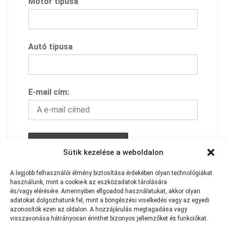
Motor típusa
Autó típusa
E-mail cím:
Sütik kezelése a weboldalon
A feliratkozással elfogadod adavédelmi
A
legjobb
felhasználói
élmény
biztosítása
érdekében
olyan
technológiákat
szabályzatunkat
használunk,
mint
a
cookie-k
az
eszközadatok
tárolására
és/vagy
elérésére.
Amennyiben eflgoadod használatukat
,
akkor
olyan
adatokat
dolgozhatunk
fel,
mint
a
böngészési
viselkedés
vagy
az
egyedi
azonosítók
ezen
az
oldalon.
A
hozzájárulás
megtagadása
vagy
visszavonása
hátrányosan
érinthet
bizonyos
jellemzőket
és
funkciókat.