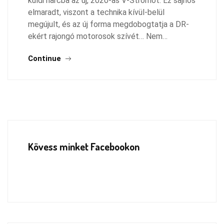
küldi harcba az új, 2020-as V-Stromot. Ez sajnos
elmaradt, viszont a technika kívül-belül
megújult, és az új forma megdobogtatja a DR-
ekért rajongó motorosok szívét… Nem…
Continue
Kövess minket Facebookon