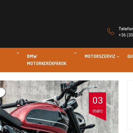
Telefo
+36 (30
BMW
MOTORSZERVIZ
GU
MOTORKERÉKPÁROK
03
márc