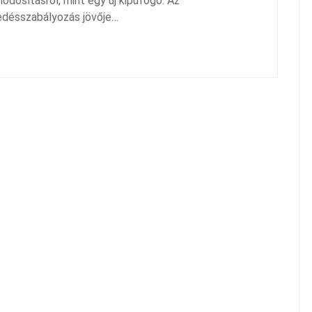
módosításról, mint egy új kipufogó. Az
edésszabályozás jövője…