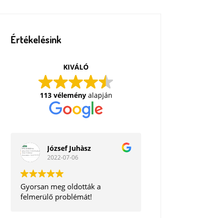
Értékelésink
KIVÁLÓ
113 vélemény
alapján
József Juhàsz
2022-07-06
Gyorsan meg oldották a
felmerülő problémát!