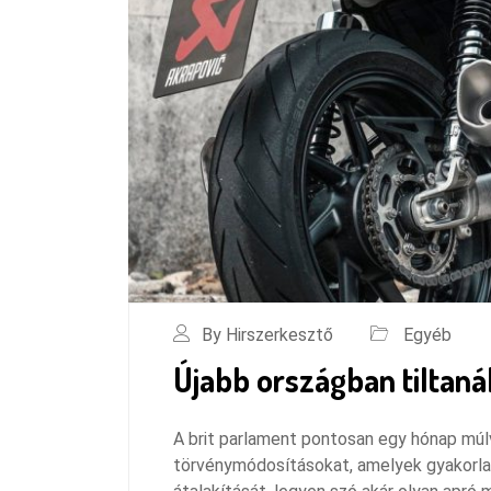
By Hirszerkesztő
Egyéb
Újabb országban tiltaná
A brit parlament pontosan egy hónap múlva
törvénymódosításokat, amelyek gyakorlati