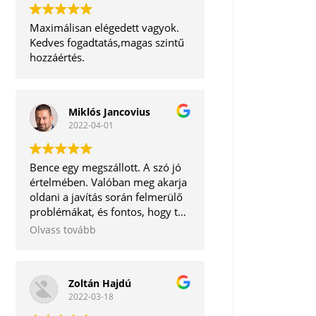
Maximálisan elégedett vagyok.
Kedves fogadtatás,magas szintű
hozzáértés.
Miklós Jancovius
2022-04-01
Bence egy megszállott. A szó jó
értelmében. Valóban meg akarja
oldani a javítás során felmerülő
problémákat, és fontos, hogy te,
mint ügyfél ne távozz tőle
Olvass tovább
elégedetlenül. Korrekt ember.
Tudom bátran ajánlani.
Zoltán Hajdú
2022-03-18