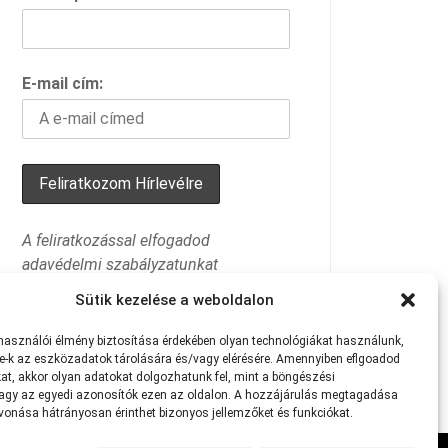
E-mail cím:
A feliratkozással elfogadod
adavédelmi szabályzatunkat
Sütik kezelése a weboldalon
lhasználói
élmény
biztosítása
érdekében
olyan
technológiákat
használunk,
e-k
az
eszközadatok
tárolására
és/vagy
elérésére.
Amennyiben eflgoadod
at
,
akkor
olyan
adatokat
dolgozhatunk
fel,
mint
a
böngészési
agy
az
egyedi
azonosítók
ezen
az
oldalon.
A
hozzájárulás
megtagadása
avonása
hátrányosan
érinthet
bizonyos
jellemzőket
és
funkciókat.