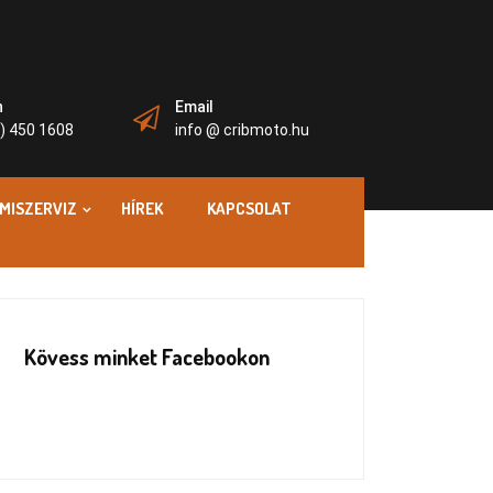
n
Email
) 450 1608
info @ cribmoto.hu
MISZERVIZ
HÍREK
KAPCSOLAT
Kövess minket Facebookon