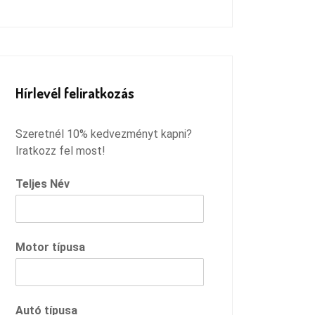
Remélem megtaláltam azt a
szervízt, ahová innentől járhatok,
és csak ilyen pozitív dolgokkal
fogok távozni :)
Hírlevél feliratkozás
Szeretnél 10% kedvezményt kapni?
Iratkozz fel most!
Teljes Név
Motor típusa
Autó típusa