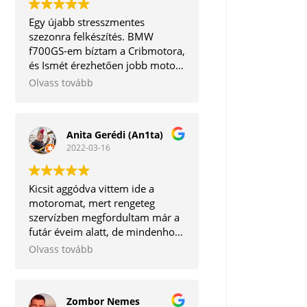
Egy újabb stresszmentes
szezonra felkészítés. BMW
f700GS-em bíztam a Cribmotora,
és Ismét érezhetően jobb motort
kaptam vissza. A legjobb, hogy a
Olvass tovább
mechanikai részeken kívül még a
software frissítésre is
megvannak az eszközök. Így
Anita Gerédi (An1ta)
egyben minden törődést
2022-03-16
megkapott egy helyen.
Köszönöm mégegyszer!
Kicsit aggódva vittem ide a
motoromat, mert rengeteg
szervízben megfordultam már a
futár éveim alatt, de mindenhol
vagy lehúzás van, vagy kontár
Olvass tovább
munkát végeznek.
Szerencsére hihetetlen pozitív
csalódás ért, mert igaz, hogy
Zombor Nemes
nem lett kész 1 nap alatt a