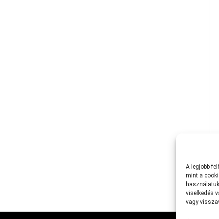
A
legjobb
fe
mint
a
cooki
használatuk
viselkedés
v
vagy
vissz