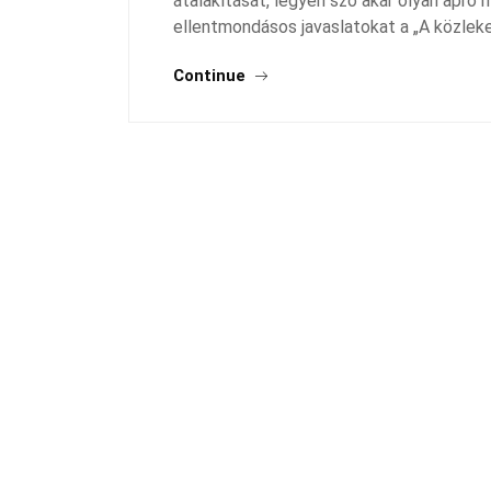
átalakítását, legyen szó akár olyan apró 
ellentmondásos javaslatokat a „A közlek
Continue