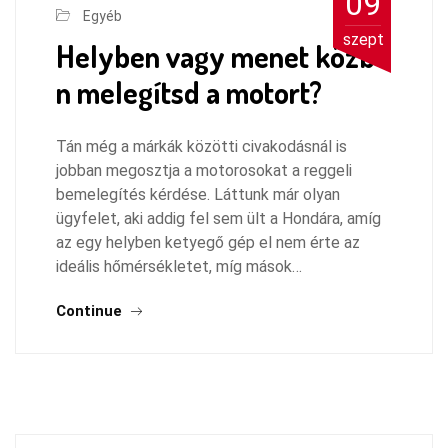
09
Egyéb
szept
Helyben vagy menet közbe
n melegítsd a motort?
Tán még a márkák közötti civakodásnál is
jobban megosztja a motorosokat a reggeli
bemelegítés kérdése. Láttunk már olyan
ügyfelet, aki addig fel sem ült a Hondára, amíg
az egy helyben ketyegő gép el nem érte az
ideális hőmérsékletet, míg mások…
Continue