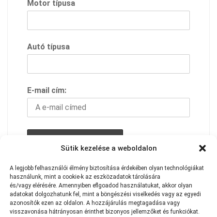
Motor típusa
Autó típusa
E-mail cím:
Sütik kezelése a weboldalon
A feliratkozással elfogadod adavédelmi
A
legjobb
felhasználói
élmény
biztosítása
érdekében
olyan
technológiákat
használunk,
mint
a
cookie-k
az
eszközadatok
tárolására
szabályzatunkat
és/vagy
elérésére.
Amennyiben eflgoadod használatukat
,
akkor
olyan
adatokat
dolgozhatunk
fel,
mint
a
böngészési
viselkedés
vagy
az
egyedi
azonosítók
ezen
az
oldalon.
A
hozzájárulás
megtagadása
vagy
visszavonása
hátrányosan
érinthet
bizonyos
jellemzőket
és
funkciókat.