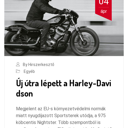
04
ápr
By Hirszerkesztő
Egyéb
Új útra lépett a Harley-Davi
dson
Megjelent az EU-s környezetvédelmi normák
miatt nyugdíjazott Sportsterek utódja, a 975
köbcentis Nightster. Több szempontból is