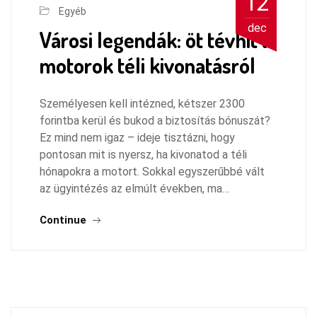
12
Egyéb
dec
Városi legendák: öt tévhit a
motorok téli kivonatásról
Személyesen kell intézned, kétszer 2300
forintba kerül és bukod a biztosítás bónuszát?
Ez mind nem igaz – ideje tisztázni, hogy
pontosan mit is nyersz, ha kivonatod a téli
hónapokra a motort. Sokkal egyszerűbbé vált
az ügyintézés az elmúlt években, ma…
Continue