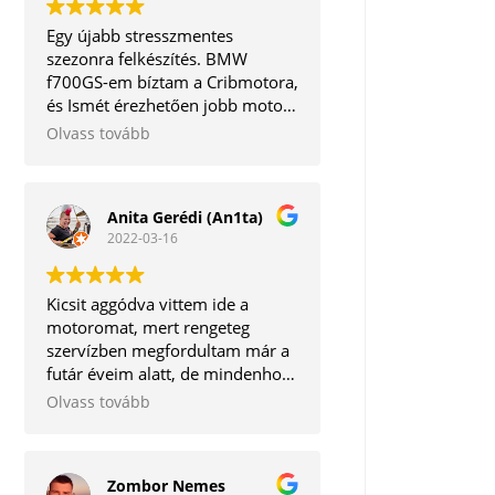
Egy újabb stresszmentes
szezonra felkészítés. BMW
f700GS-em bíztam a Cribmotora,
és Ismét érezhetően jobb motort
kaptam vissza. A legjobb, hogy a
Olvass tovább
mechanikai részeken kívül még a
software frissítésre is
megvannak az eszközök. Így
Anita Gerédi (An1ta)
egyben minden törődést
2022-03-16
megkapott egy helyen.
Köszönöm mégegyszer!
Kicsit aggódva vittem ide a
motoromat, mert rengeteg
szervízben megfordultam már a
futár éveim alatt, de mindenhol
vagy lehúzás van, vagy kontár
Olvass tovább
munkát végeznek.
Szerencsére hihetetlen pozitív
csalódás ért, mert igaz, hogy
Zombor Nemes
nem lett kész 1 nap alatt a