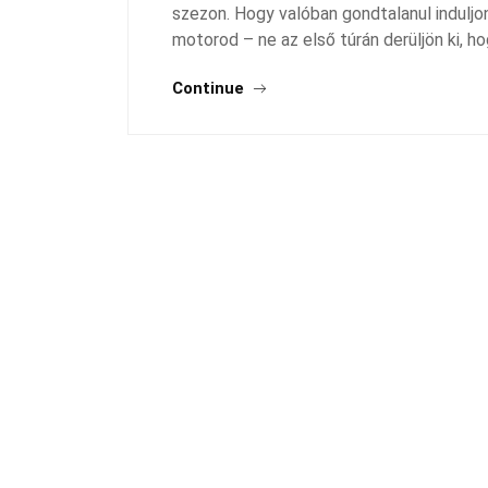
szezon. Hogy valóban gondtalanul induljon
motorod – ne az első túrán derüljön ki, h
Continue