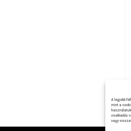
A
legjobb
fe
mint
a
cooki
használatuk
viselkedés
v
vagy
vissz