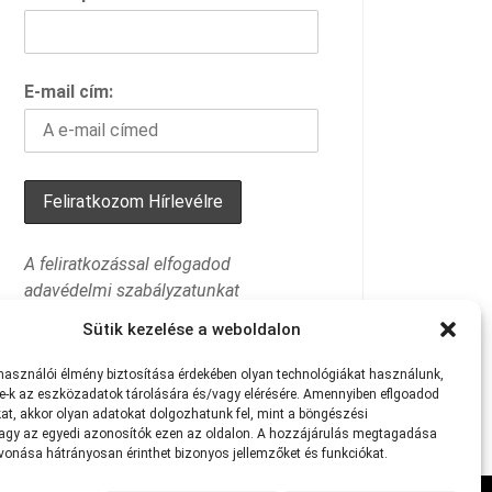
E-mail cím:
A feliratkozással elfogadod
adavédelmi szabályzatunkat
Sütik kezelése a weboldalon
lhasználói
élmény
biztosítása
érdekében
olyan
technológiákat
használunk,
e-k
az
eszközadatok
tárolására
és/vagy
elérésére.
Amennyiben eflgoadod
at
,
akkor
olyan
adatokat
dolgozhatunk
fel,
mint
a
böngészési
agy
az
egyedi
azonosítók
ezen
az
oldalon.
A
hozzájárulás
megtagadása
avonása
hátrányosan
érinthet
bizonyos
jellemzőket
és
funkciókat.