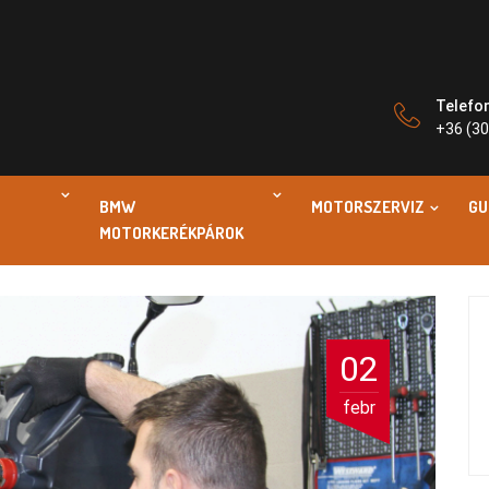
Telefo
+36 (30
BMW
MOTORSZERVIZ
GU
MOTORKERÉKPÁROK
02
febr