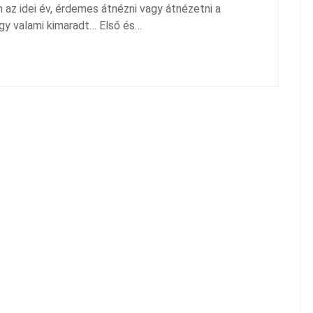
 az idei év, érdemes átnézni vagy átnézetni a
ogy valami kimaradt… Első és…