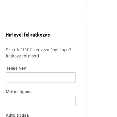
Remélem megtaláltam azt a
szervízt, ahová innentől járhatok,
és csak ilyen pozitív dolgokkal
fogok távozni :)
Hírlevél feliratkozás
Szeretnél 10% kedvezményt kapni?
Iratkozz fel most!
Teljes Név
Motor típusa
Autó típusa