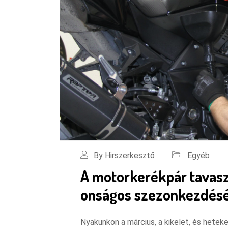
By Hirszerkesztő
Egyéb
A motorkerékpár tavaszi 
onságos szezonkezdésé
Nyakunkon a március, a kikelet, és hetek