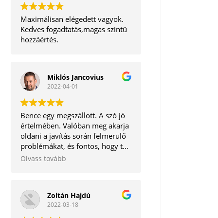
Maximálisan elégedett vagyok.
Kedves fogadtatás,magas szintű
hozzáértés.
Miklós Jancovius
2022-04-01
Bence egy megszállott. A szó jó
értelmében. Valóban meg akarja
oldani a javítás során felmerülő
problémákat, és fontos, hogy te,
mint ügyfél ne távozz tőle
Olvass tovább
elégedetlenül. Korrekt ember.
Tudom bátran ajánlani.
Zoltán Hajdú
2022-03-18