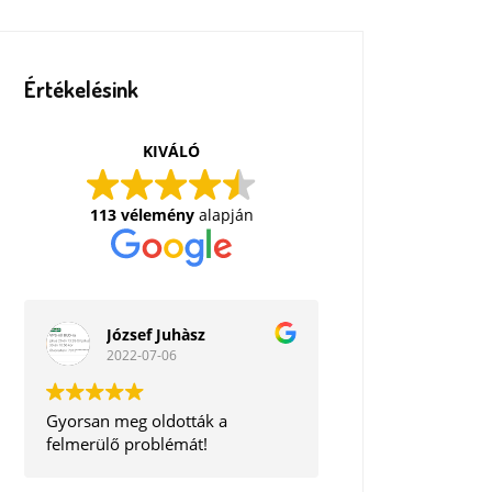
Értékelésink
KIVÁLÓ
113 vélemény
alapján
József Juhàsz
2022-07-06
Gyorsan meg oldották a
felmerülő problémát!