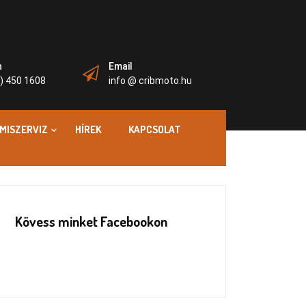
n
Email
) 450 1608
info @ cribmoto.hu
MISZERVIZ
HÍREK
KAPCSOLAT
Kövess minket Facebookon