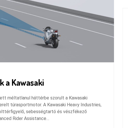
ik a Kawasaki
tt méltatlanul háttérbe szorult a Kawasaki
relt túrasportmotor. A Kawasaki Heavy Industries,
holttérfigyelő, sebességtartó és vészfékező
vanced Rider Assistance…