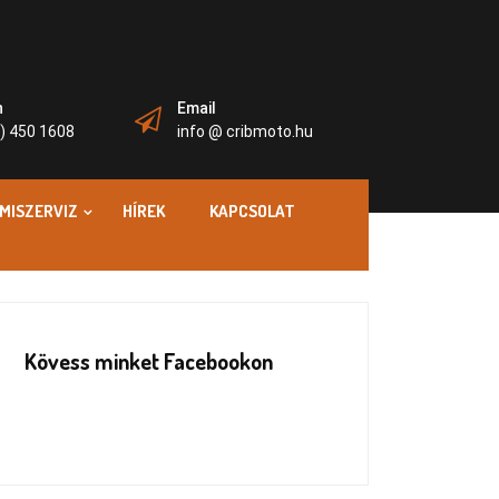
n
Email
) 450 1608
info @ cribmoto.hu
MISZERVIZ
HÍREK
KAPCSOLAT
Kövess minket Facebookon