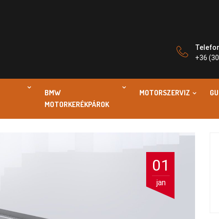
Telefo
+36 (30
BMW
MOTORSZERVIZ
GU
MOTORKERÉKPÁROK
01
jan