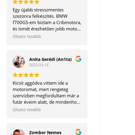
Egy újabb stresszmentes
szezonra felkészítés. BMW
f700GS-em bíztam a Cribmotora,
és Ismét érezhetően jobb motort
kaptam vissza. A legjobb, hogy a
Olvass tovább
mechanikai részeken kívül még a
software frissítésre is
megvannak az eszközök. Így
Anita Gerédi (An1ta)
egyben minden törődést
2022-03-16
megkapott egy helyen.
Köszönöm mégegyszer!
Kicsit aggódva vittem ide a
motoromat, mert rengeteg
szervízben megfordultam már a
futár éveim alatt, de mindenhol
vagy lehúzás van, vagy kontár
Olvass tovább
munkát végeznek.
Szerencsére hihetetlen pozitív
csalódás ért, mert igaz, hogy
Zombor Nemes
nem lett kész 1 nap alatt a