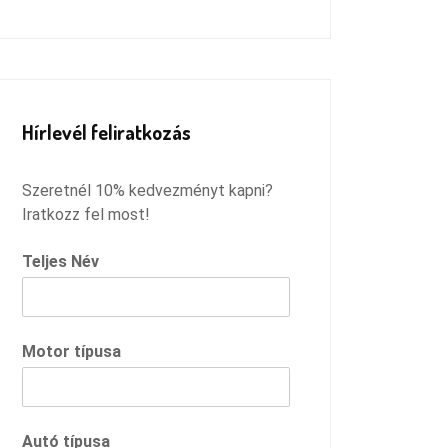
Remélem megtaláltam azt a
szervízt, ahová innentől járhatok,
és csak ilyen pozitív dolgokkal
fogok távozni :)
Hírlevél feliratkozás
Szeretnél 10% kedvezményt kapni?
Iratkozz fel most!
Teljes Név
Motor típusa
Autó típusa