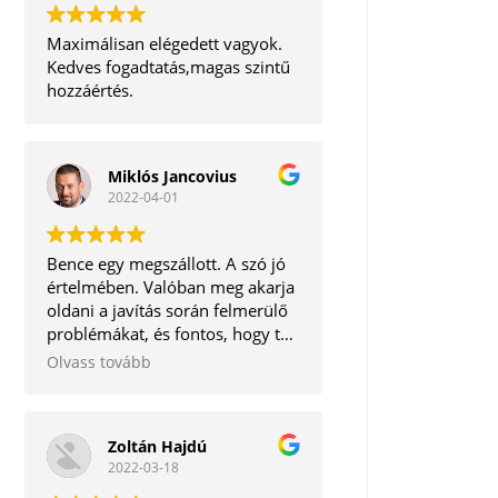
Maximálisan elégedett vagyok.
Kedves fogadtatás,magas szintű
hozzáértés.
Miklós Jancovius
2022-04-01
Bence egy megszállott. A szó jó
értelmében. Valóban meg akarja
oldani a javítás során felmerülő
problémákat, és fontos, hogy te,
mint ügyfél ne távozz tőle
Olvass tovább
elégedetlenül. Korrekt ember.
Tudom bátran ajánlani.
Zoltán Hajdú
2022-03-18