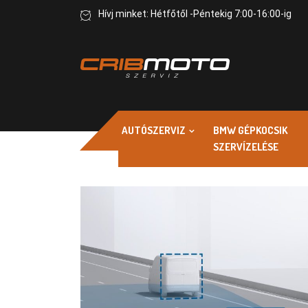
Hívj minket: Hétfőtől -Péntekig 7:00-16:00-ig
AUTÓSZERVIZ
BMW GÉPKOCSIK
SZERVÍZELÉSE