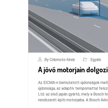
By Cribmoto-hírek
Egyéb
A jövő motorjain dolgoz
Az EICMA-n bemutatott újdonságok melle
újdonsága, az adaptív tempomattal felsze
Ltd. az első japán gyártó, mely a Bosch 
rendszerét építi motorjaiba. A Bosch Ad