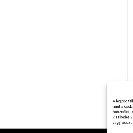
A
legjobb
fe
mint
a
cooki
használatuk
viselkedés
v
vagy
vissz