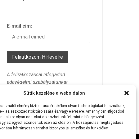
E-mail cím:
A feliratkozással elfogadod
adavédelmi szabályzatunkat
Sütik kezelése a weboldalon
lhasználói
élmény
biztosítása
érdekében
olyan
technológiákat
használunk,
e-k
az
eszközadatok
tárolására
és/vagy
elérésére.
Amennyiben eflgoadod
at
,
akkor
olyan
adatokat
dolgozhatunk
fel,
mint
a
böngészési
agy
az
egyedi
azonosítók
ezen
az
oldalon.
A
hozzájárulás
megtagadása
avonása
hátrányosan
érinthet
bizonyos
jellemzőket
és
funkciókat.