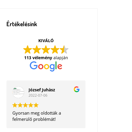
Értékelésink
KIVÁLÓ
113 vélemény
alapján
József Juhàsz
2022-07-06
Gyorsan meg oldották a
felmerülő problémát!