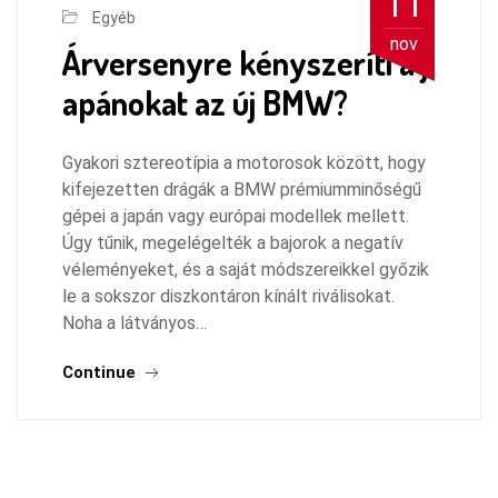
11
Egyéb
nov
Árversenyre kényszeríti a j
apánokat az új BMW?
Gyakori sztereotípia a motorosok között, hogy
kifejezetten drágák a BMW prémiumminőségű
gépei a japán vagy európai modellek mellett.
Úgy tűnik, megelégelték a bajorok a negatív
véleményeket, és a saját módszereikkel győzik
le a sokszor diszkontáron kínált riválisokat.
Noha a látványos…
Continue