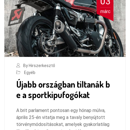
03
márc
By Hirszerkesztő
Egyéb
Újabb országban tiltanák b
e a sportkipufogókat
A brit parlament pontosan egy hónap múlva,
április 25-én vitatja meg a tavaly benyújtott
törvénymódosításokat, amelyek gyakorlatilag