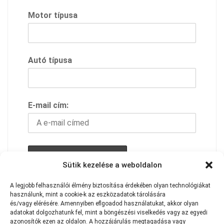
Motor típusa
Autó típusa
E-mail cím:
Sütik kezelése a weboldalon
A feliratkozással elfogadod adavédelmi
A
legjobb
felhasználói
élmény
biztosítása
érdekében
olyan
technológiákat
használunk,
mint
a
cookie-k
az
eszközadatok
tárolására
szabályzatunkat
és/vagy
elérésére.
Amennyiben eflgoadod használatukat
,
akkor
olyan
adatokat
dolgozhatunk
fel,
mint
a
böngészési
viselkedés
vagy
az
egyedi
azonosítók
ezen
az
oldalon.
A
hozzájárulás
megtagadása
vagy