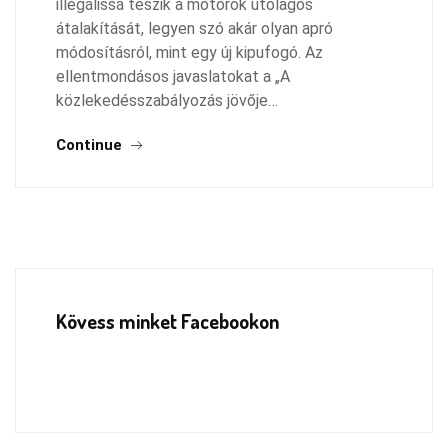
illegálissá teszik a motorok utólagos
átalakítását, legyen szó akár olyan apró
módosításról, mint egy új kipufogó. Az
ellentmondásos javaslatokat a „A
közlekedésszabályozás jövője…
Continue
Kövess minket Facebookon