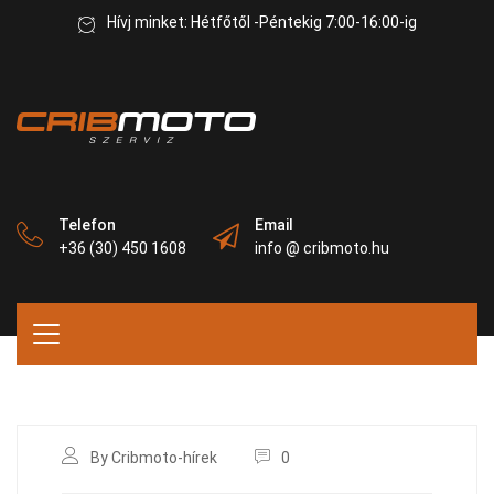
Hívj minket: Hétfőtől -Péntekig 7:00-16:00-ig
Telefon
Email
+36 (30) 450 1608
info @ cribmoto.hu
By Cribmoto-hírek
0