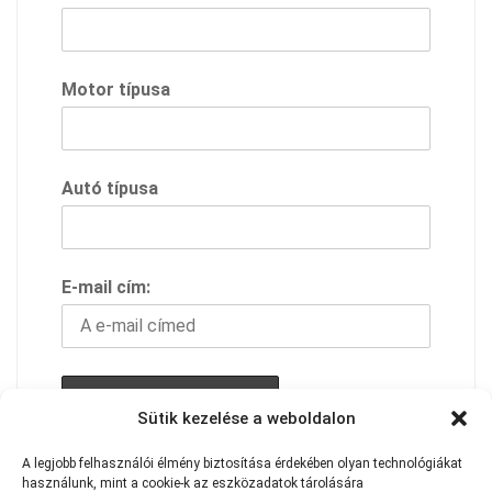
Motor típusa
Autó típusa
E-mail cím:
Sütik kezelése a weboldalon
A feliratkozással elfogadod adavédelmi
A
legjobb
felhasználói
élmény
biztosítása
érdekében
olyan
technológiákat
használunk,
szabályzatunkat
mint
a
cookie-k
az
eszközadatok
tárolására