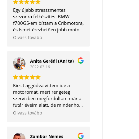
Egy újabb stresszmentes
szezonra felkészítés. BMW
f700GS-em bíztam a Cribmotora,
és Ismét érezhetően jobb motort
kaptam vissza. A legjobb, hogy a
Olvass tovább
mechanikai részeken kívül még a
software frissítésre is
megvannak az eszközök. Így
Anita Gerédi (An1ta)
egyben minden törődést
2022-03-16
megkapott egy helyen.
Köszönöm mégegyszer!
Kicsit aggódva vittem ide a
motoromat, mert rengeteg
szervízben megfordultam már a
futár éveim alatt, de mindenhol
vagy lehúzás van, vagy kontár
Olvass tovább
munkát végeznek.
Szerencsére hihetetlen pozitív
csalódás ért, mert igaz, hogy
Zombor Nemes
nem lett kész 1 nap alatt a