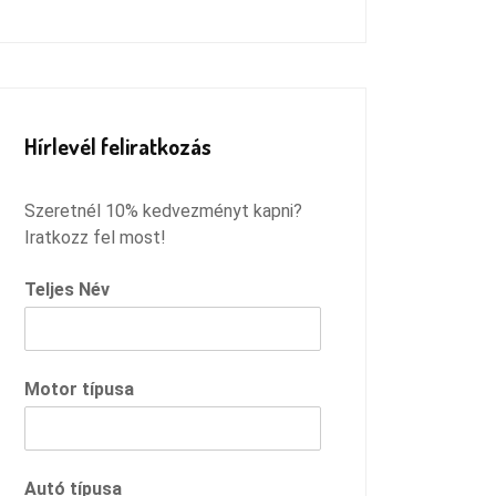
Remélem megtaláltam azt a
szervízt, ahová innentől járhatok,
és csak ilyen pozitív dolgokkal
fogok távozni :)
Hírlevél feliratkozás
Szeretnél 10% kedvezményt kapni?
Iratkozz fel most!
Teljes Név
Motor típusa
Autó típusa