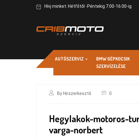
Hívj minket: Hétfőtől -Péntekig 7:00-16:00-ig
AUTÓSZERVIZ
BMW GÉPKOCSIK
SZERVÍZELÉSE
By Hirszerkesztő
0
Hegylakok-motoros-tur
varga-norbert