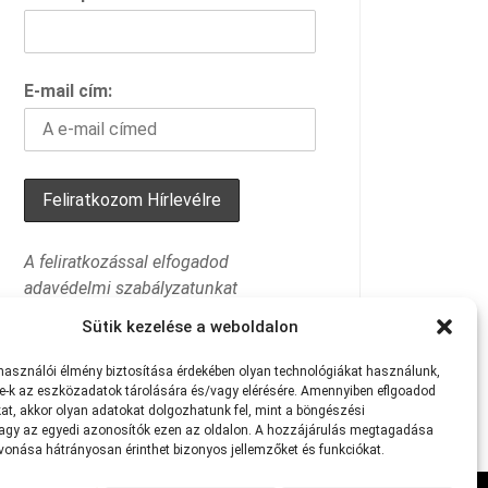
E-mail cím:
A feliratkozással elfogadod
adavédelmi szabályzatunkat
Sütik kezelése a weboldalon
lhasználói
élmény
biztosítása
érdekében
olyan
technológiákat
használunk,
e-k
az
eszközadatok
tárolására
és/vagy
elérésére.
Amennyiben eflgoadod
at
,
akkor
olyan
adatokat
dolgozhatunk
fel,
mint
a
böngészési
agy
az
egyedi
azonosítók
ezen
az
oldalon.
A
hozzájárulás
megtagadása
avonása
hátrányosan
érinthet
bizonyos
jellemzőket
és
funkciókat.