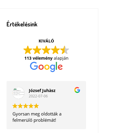
Értékelésink
KIVÁLÓ
113 vélemény
alapján
József Juhàsz
2022-07-06
Gyorsan meg oldották a
felmerülő problémát!