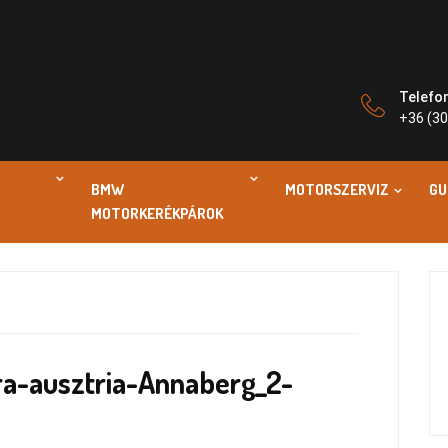
Telefo
+36 (30
BMW
MOTORSZERVIZ
GU
MOTORKERÉKPÁROK
a-ausztria-Annaberg_2-