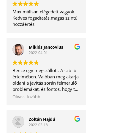
Maximálisan elégedett vagyok.
Kedves fogadtatás,magas szintű
hozzáértés.
Miklós Jancovius
2022-04-01
Bence egy megszállott. A szó jó
értelmében. Valóban meg akarja
oldani a javítás során felmerülő
problémákat, és fontos, hogy te,
mint ügyfél ne távozz tőle
Olvass tovább
elégedetlenül. Korrekt ember.
Tudom bátran ajánlani.
Zoltán Hajdú
2022-03-18