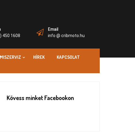
n
Email
) 450 1608
info @ cribmoto.hu
MISZERVIZ
HÍREK
KAPCSOLAT
Kövess minket Facebookon