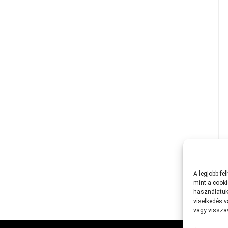
A
legjobb
fe
mint
a
cooki
használatuk
viselkedés
v
vagy
vissz