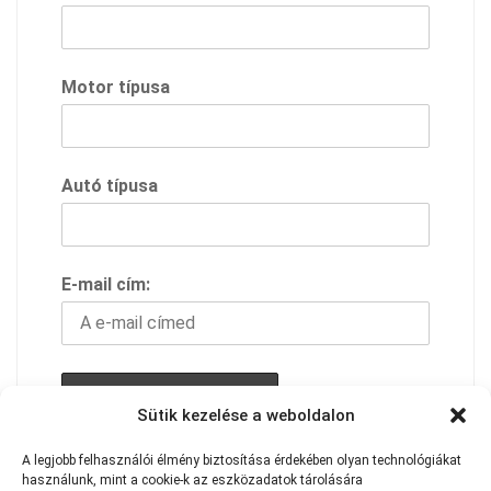
Motor típusa
Autó típusa
E-mail cím:
Sütik kezelése a weboldalon
A feliratkozással elfogadod adavédelmi
A
legjobb
felhasználói
élmény
biztosítása
érdekében
olyan
technológiákat
használunk,
szabályzatunkat
mint
a
cookie-k
az
eszközadatok
tárolására