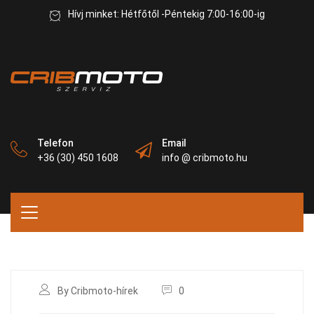
Hívj minket: Hétfőtől -Péntekig 7:00-16:00-ig
Telefon
Email
+36 (30) 450 1608
info @ cribmoto.hu
By Cribmoto-hírek
0