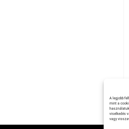
A
legjobb
fe
mint
a
cooki
használatuk
viselkedés
v
vagy
vissz