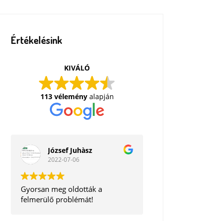
Értékelésink
KIVÁLÓ
113 vélemény
alapján
József Juhàsz
2022-07-06
Gyorsan meg oldották a
felmerülő problémát!