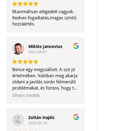
Maximálisan elégedett vagyok.
Kedves fogadtatás,magas szintű
hozzáértés.
Miklós Jancovius
2022-04-01
Bence egy megszállott. A szó jó
értelmében. Valóban meg akarja
oldani a javítás során felmerülő
problémákat, és fontos, hogy te,
mint ügyfél ne távozz tőle
Olvass tovább
elégedetlenül. Korrekt ember.
Tudom bátran ajánlani.
Zoltán Hajdú
2022-03-18