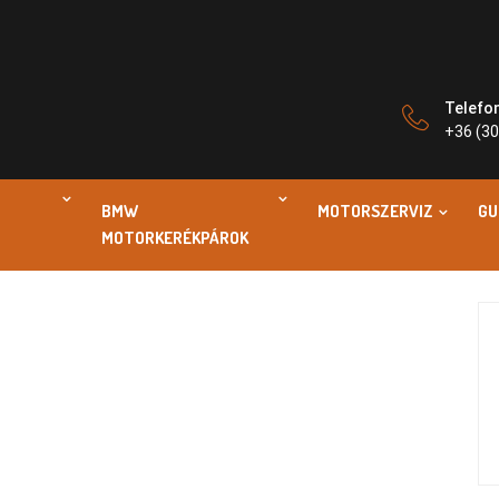
Telefo
+36 (30
BMW
MOTORSZERVIZ
GU
MOTORKERÉKPÁROK