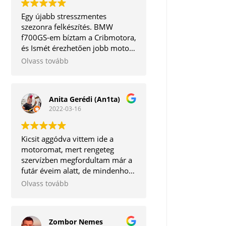
Egy újabb stresszmentes
szezonra felkészítés. BMW
f700GS-em bíztam a Cribmotora,
és Ismét érezhetően jobb motort
kaptam vissza. A legjobb, hogy a
Olvass tovább
mechanikai részeken kívül még a
software frissítésre is
megvannak az eszközök. Így
Anita Gerédi (An1ta)
egyben minden törődést
2022-03-16
megkapott egy helyen.
Köszönöm mégegyszer!
Kicsit aggódva vittem ide a
motoromat, mert rengeteg
szervízben megfordultam már a
futár éveim alatt, de mindenhol
vagy lehúzás van, vagy kontár
Olvass tovább
munkát végeznek.
Szerencsére hihetetlen pozitív
csalódás ért, mert igaz, hogy
Zombor Nemes
nem lett kész 1 nap alatt a