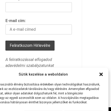
E-mail cím:
A feliratkozással elfogadod
adavédelmi szabályzatunkat
Sütik kezelése a weboldalon
lhasználói
élmény
biztosítása
érdekében
olyan
technológiákat
használunk,
e-k
az
eszközadatok
tárolására
és/vagy
elérésére.
Amennyiben eflgoadod
at
,
akkor
olyan
adatokat
dolgozhatunk
fel,
mint
a
böngészési
agy
az
egyedi
azonosítók
ezen
az
oldalon.
A
hozzájárulás
megtagadása
avonása
hátrányosan
érinthet
bizonyos
jellemzőket
és
funkciókat.