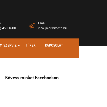
n
Email
) 450 1608
info @ cribmoto.hu
MISZERVIZ
HÍREK
KAPCSOLAT
Kövess minket Facebookon