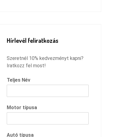
Remélem megtaláltam azt a
szervízt, ahová innentől járhatok,
és csak ilyen pozitív dolgokkal
fogok távozni :)
Hírlevél feliratkozás
Szeretnél 10% kedvezményt kapni?
Iratkozz fel most!
Teljes Név
Motor típusa
Autó típusa