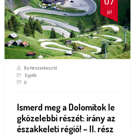
07
júl
By Hirszerkesztő
Egyéb
0
Ismerd meg a Dolomitok le
gközelebbi részét: irány az
északkeleti régió! – II. rész