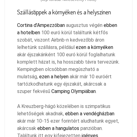
Szállástippek a környéken és a helyszínen
Cortina d’Ampezzóban
augusztus végén
ebben
a hotelben
100 euró körül találtunk kétfős
szobát, viszont Airbnb-n kedvezőbb áron
lelhetünk szállásra, például
ezen a környéken
akár éjszakánként 100 euró körül foglalhatunk
komplett házat is, ha hosszabb távra tervezünk.
Kempingben olcsóbban megúszható a
mulatság,
ezen a helyen
akár már 10 euróért
tartózkodhatunk egy éjszakát, akárcsak a
szuper fekvésű
Camping Olympiában
.
A Kreuzberg-hágó közelében is szimpatikus
lehetőségek akadnak,
ebben a vendégházban
akár már 10-15 ezer forintért aludhatunk egyet,
akárcsak
ebben a hangulatos
panzióban.
Találtunk itt egy kifejezetten
igényes