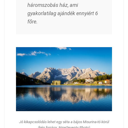
háromszobás ház, ami
gyakorlatilag ajándék ennyiért 6
főre.
Jó kikapcsolódás lehet egy séta a bájos Misurina-tó körül
(kép forrása: NineSeventy Photo)