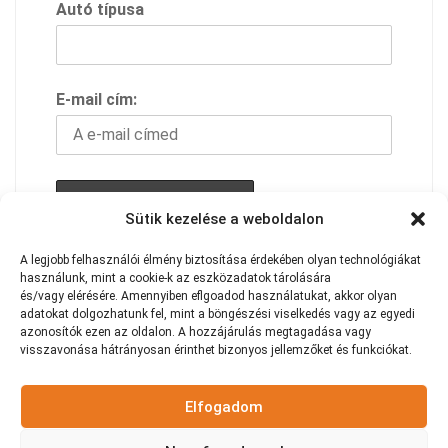
Autó típusa
E-mail cím:
Sütik kezelése a weboldalon
A feliratkozással elfogadod adavédelmi
A
legjobb
felhasználói
élmény
biztosítása
érdekében
olyan
technológiákat
használunk,
mint
a
cookie-k
az
eszközadatok
tárolására
szabályzatunkat
és/vagy
elérésére.
Amennyiben eflgoadod használatukat
,
akkor
olyan
adatokat
dolgozhatunk
fel,
mint
a
böngészési
viselkedés
vagy
az
egyedi
azonosítók
ezen
az
oldalon.
A
hozzájárulás
megtagadása
vagy
visszavonása
hátrányosan
érinthet
bizonyos
jellemzőket
és
funkciókat.
Elfogadom