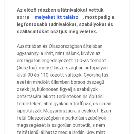
Az előző részben a látnivalókat vettük
sorra
– melyeket itt találsz –
,
most pedig a
legfontosabb tudnivalókat, szabályokat és
szállásinfókat osztjuk meg veletek.
Ausztriában és Olaszországban általában
ugyanannyi a limit, mint nálunk, kivéve az
országúton engedélyezett 100-as tempót
(Ausztria), mely Olaszországban autópályán
kívül 90 és 110 között változik. Gyorshajtás
esetén mindkét államban borsos összegű
csekk jár, különösen figyelj a szabályok
betartására lakott területeken és építési
területeken, ahol gyakori a traffipax, és simán
kipostázzák Magyarországra a csekket. Ezen
felül Olaszországban a parkolási szabályok
megszegését is szigorúan büntetik, s nem
feltétlenül állhatsz meg a járdán, úgy, mint