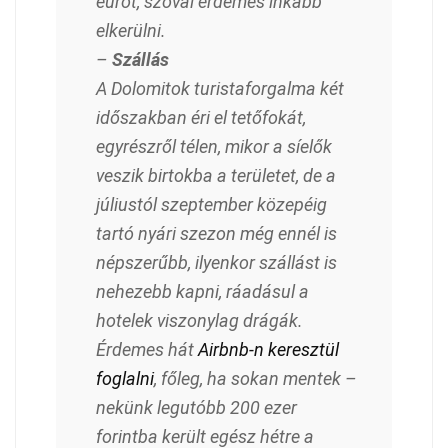
eurót, szóval érdemes inkább
elkerülni.
–
Szállás
A Dolomitok turistaforgalma két
időszakban éri el tetőfokát,
egyrészről télen, mikor a síelők
veszik birtokba a területet, de a
júliustól szeptember közepéig
tartó nyári szezon még ennél is
népszerűbb, ilyenkor szállást is
nehezebb kapni, ráadásul a
hotelek viszonylag drágák.
Érdemes hát
Airbnb-n keresztül
foglalni
, főleg, ha sokan mentek –
nekünk legutóbb 200 ezer
forintba került egész hétre a