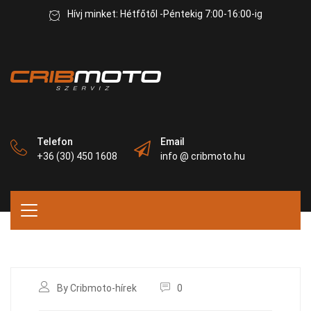
Hívj minket: Hétfőtől -Péntekig 7:00-16:00-ig
Telefon
Email
+36 (30) 450 1608
info @ cribmoto.hu
By Cribmoto-hírek
0