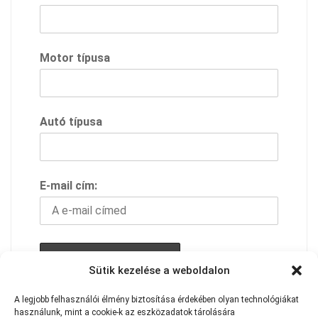
Motor típusa
Autó típusa
E-mail cím:
Sütik kezelése a weboldalon
A feliratkozással elfogadod adavédelmi
A
legjobb
felhasználói
élmény
biztosítása
érdekében
olyan
technológiákat
használunk,
szabályzatunkat
mint
a
cookie-k
az
eszközadatok
tárolására