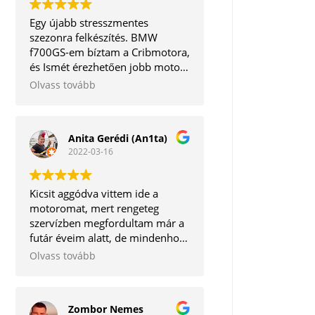
Egy újabb stresszmentes
szezonra felkészítés. BMW
f700GS-em bíztam a Cribmotora,
és Ismét érezhetően jobb motort
kaptam vissza. A legjobb, hogy a
Olvass tovább
mechanikai részeken kívül még a
software frissítésre is
megvannak az eszközök. Így
Anita Gerédi (An1ta)
egyben minden törődést
2022-03-16
megkapott egy helyen.
Köszönöm mégegyszer!
Kicsit aggódva vittem ide a
motoromat, mert rengeteg
szervízben megfordultam már a
futár éveim alatt, de mindenhol
vagy lehúzás van, vagy kontár
Olvass tovább
munkát végeznek.
Szerencsére hihetetlen pozitív
csalódás ért, mert igaz, hogy
Zombor Nemes
nem lett kész 1 nap alatt a