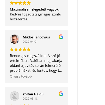
Maximálisan elégedett vagyok.
Kedves fogadtatás,magas szintű
hozzáértés.
Miklós Jancovius
2022-04-01
Bence egy megszállott. A szó jó
értelmében. Valóban meg akarja
oldani a javítás során felmerülő
problémákat, és fontos, hogy te,
mint ügyfél ne távozz tőle
Olvass tovább
elégedetlenül. Korrekt ember.
Tudom bátran ajánlani.
Zoltán Hajdú
2022-03-18