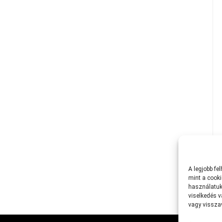
A
legjobb
fe
mint
a
cooki
használatuk
viselkedés
v
vagy
vissz