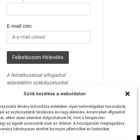
E-mail cím:
A feliratkozással elfogadod
adavédelmi szabályzatunkat
Sütik kezelése a weboldalon
lhasználói
élmény
biztosítása
érdekében
olyan
technológiákat
használunk,
e-k
az
eszközadatok
tárolására
és/vagy
elérésére.
Amennyiben eflgoadod
at
,
akkor
olyan
adatokat
dolgozhatunk
fel,
mint
a
böngészési
agy
az
egyedi
azonosítók
ezen
az
oldalon.
A
hozzájárulás
megtagadása
avonása
hátrányosan
érinthet
bizonyos
jellemzőket
és
funkciókat.