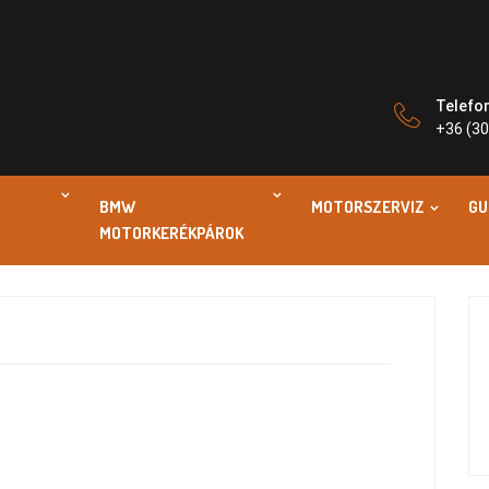
Telefo
+36 (30
BMW
MOTORSZERVIZ
GU
MOTORKERÉKPÁROK