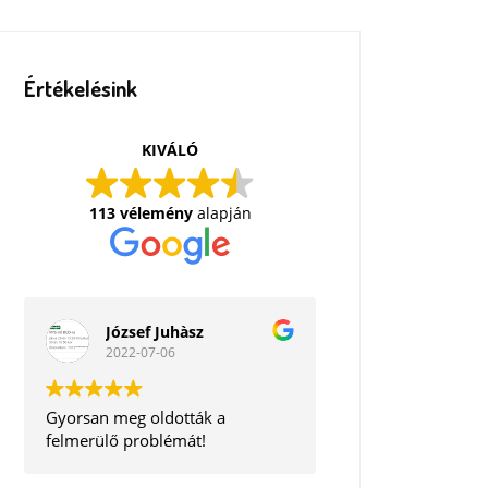
Értékelésink
KIVÁLÓ
113 vélemény
alapján
József Juhàsz
2022-07-06
Gyorsan meg oldották a
felmerülő problémát!