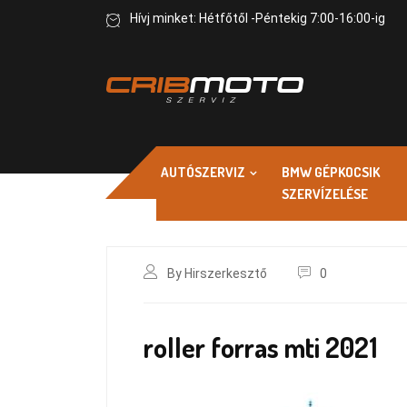
Hívj minket: Hétfőtől -Péntekig 7:00-16:00-ig
AUTÓSZERVIZ
BMW GÉPKOCSIK
SZERVÍZELÉSE
By Hirszerkesztő
0
roller forras mti 2021