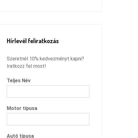
Remélem megtaláltam azt a
szervízt, ahová innentől járhatok,
és csak ilyen pozitív dolgokkal
fogok távozni :)
Hírlevél feliratkozás
Szeretnél 10% kedvezményt kapni?
Iratkozz fel most!
Teljes Név
Motor típusa
Autó típusa