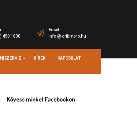
n
Email
) 450 1608
info @ cribmoto.hu
MISZERVIZ
HÍREK
KAPCSOLAT
Kövess minket Facebookon