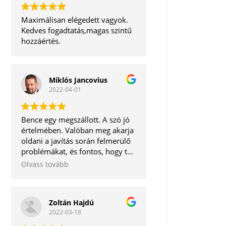
Maximálisan elégedett vagyok.
Kedves fogadtatás,magas szintű
hozzáértés.
Miklós Jancovius
2022-04-01
Bence egy megszállott. A szó jó
értelmében. Valóban meg akarja
oldani a javítás során felmerülő
problémákat, és fontos, hogy te,
mint ügyfél ne távozz tőle
Olvass tovább
elégedetlenül. Korrekt ember.
Tudom bátran ajánlani.
Zoltán Hajdú
2022-03-18