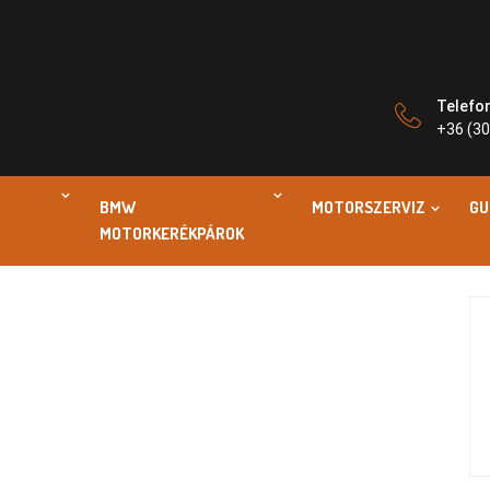
Telefo
+36 (30
BMW
MOTORSZERVIZ
GU
MOTORKERÉKPÁROK