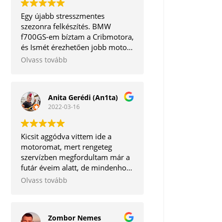
Egy újabb stresszmentes
szezonra felkészítés. BMW
f700GS-em bíztam a Cribmotora,
és Ismét érezhetően jobb motort
kaptam vissza. A legjobb, hogy a
Olvass tovább
mechanikai részeken kívül még a
software frissítésre is
megvannak az eszközök. Így
Anita Gerédi (An1ta)
egyben minden törődést
2022-03-16
megkapott egy helyen.
Köszönöm mégegyszer!
Kicsit aggódva vittem ide a
motoromat, mert rengeteg
szervízben megfordultam már a
futár éveim alatt, de mindenhol
vagy lehúzás van, vagy kontár
Olvass tovább
munkát végeznek.
Szerencsére hihetetlen pozitív
csalódás ért, mert igaz, hogy
Zombor Nemes
nem lett kész 1 nap alatt a