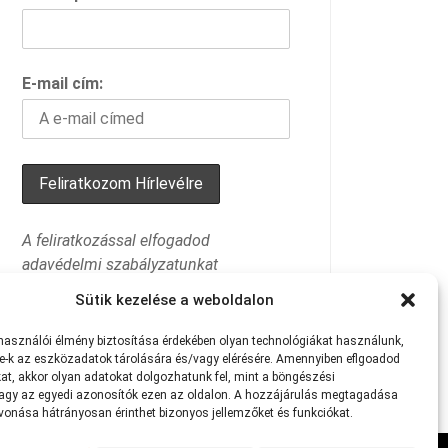
E-mail cím:
A feliratkozással elfogadod
adavédelmi szabályzatunkat
Sütik kezelése a weboldalon
lhasználói
élmény
biztosítása
érdekében
olyan
technológiákat
használunk,
e-k
az
eszközadatok
tárolására
és/vagy
elérésére.
Amennyiben eflgoadod
at
,
akkor
olyan
adatokat
dolgozhatunk
fel,
mint
a
böngészési
agy
az
egyedi
azonosítók
ezen
az
oldalon.
A
hozzájárulás
megtagadása
avonása
hátrányosan
érinthet
bizonyos
jellemzőket
és
funkciókat.