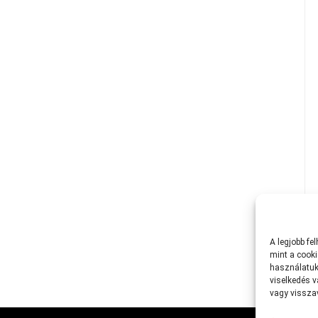
A
legjobb
fe
mint
a
cooki
használatuk
viselkedés
v
vagy
vissz