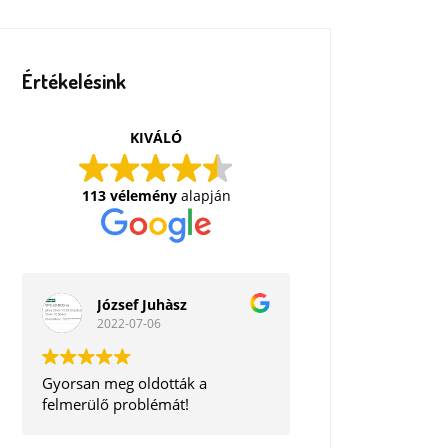
Értékelésink
KIVÁLÓ
113 vélemény
alapján
József Juhàsz
2022-07-06
Gyorsan meg oldották a
felmerülő problémát!