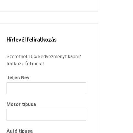
Remélem megtaláltam azt a
szervízt, ahová innentől járhatok,
és csak ilyen pozitív dolgokkal
fogok távozni :)
Hírlevél feliratkozás
Szeretnél 10% kedvezményt kapni?
Iratkozz fel most!
Teljes Név
Motor típusa
Autó típusa