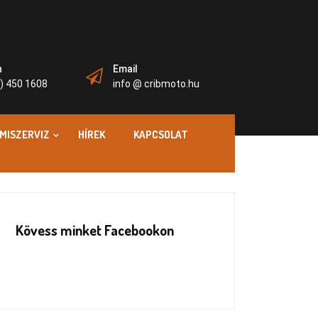
n
Email
) 450 1608
info @ cribmoto.hu
MISZERVIZ
HÍREK
KAPCSOLAT
Kövess minket Facebookon