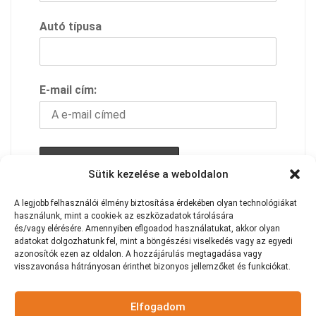
Autó típusa
E-mail cím:
Sütik kezelése a weboldalon
A feliratkozással elfogadod adavédelmi
A
legjobb
felhasználói
élmény
biztosítása
érdekében
olyan
technológiákat
használunk,
szabályzatunkat
mint
a
cookie-k
az
eszközadatok
tárolására
és/vagy
elérésére.
Amennyiben eflgoadod használatukat
,
akkor
olyan
adatokat
dolgozhatunk
fel,
mint
a
böngészési
viselkedés
vagy
az
egyedi
azonosítók
ezen
az
oldalon.
A
hozzájárulás
megtagadása
vagy
visszavonása
hátrányosan
érinthet
bizonyos
jellemzőket
és
funkciókat.
Elfogadom