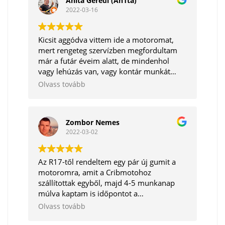
Anita Gerédi (An1ta)
2022-03-16
Kicsit aggódva vittem ide a motoromat,
mert rengeteg szervízben megfordultam
már a futár éveim alatt, de mindenhol
vagy lehúzás van, vagy kontár munkát
végeznek.
Olvass tovább
Szerencsére hihetetlen pozitív csalódás ért,
mert igaz, hogy nem lett kész 1 nap alatt a
motorom, de cserébe egy olyan motort
Zombor Nemes
kaptam vissza ami TÉNYLEG sokkal jobb
2022-03-02
lett mint mikor odavittem, pedig nem volt
különösebb problémája, néha fulladt picit
gázadásra. (De nem emiatt vittem oda,
Az R17-től rendeltem egy pár új gumit a
hanem szelephézag ellenőrzés, vezlánc
motoromra, amit a Cribmotohoz
ellenőrzés , gumizás stb)
szállítottak egyből, majd 4-5 munkanap
Amikor átvettem , akkor elmondták, hogy
múlva kaptam is időpontot a
találtak egy hibát, amit orvosoltak.
felszerelésére. Kicsit nehéz megtalálni a
Olvass tovább
Én azt hittem, hogy a motorom már nem
műhelyt, de a két szerelő azonnal fogadott,
lehet jobb, mint volt, de tévedtem. Most