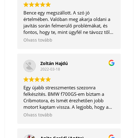
Bence egy megszállott. A szó jó
értelmében. Valóban meg akarja oldani a
javítás során felmerülő problémákat, és
fontos, hogy te, mint ügyfél ne távozz tőle
elégedetlenül. Korrekt ember. Tudom
Olvass tovább
bátran ajánlani.
Zoltán Hajdú
2022-03-18
Egy újabb stresszmentes szezonra
felkészítés. BMW f700GS-em bíztam a
Cribmotora, és Ismét érezhetően jobb
motort kaptam vissza. A legjobb, hogy a
mechanikai részeken kívül még a software
Olvass tovább
frissítésre is megvannak az eszközök. Így
egyben minden törődést megkapott egy
helyen. Köszönöm mégegyszer!