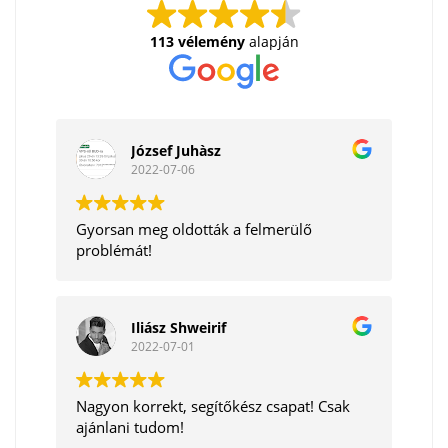
113 vélemény
alapján
József Juhàsz
2022-07-06
Gyorsan meg oldották a felmerülő
problémát!
Iliász Shweirif
2022-07-01
Nagyon korrekt, segítőkész csapat! Csak
ajánlani tudom!