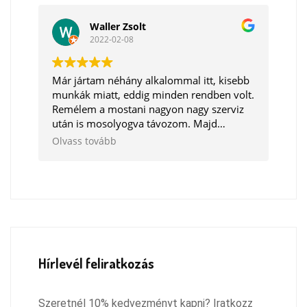
és profin felrakták a gumikat. Mindennel
tökéletes lett.
elégedett voltam, az ár kicsit húzós ugyan,
Köszönöm srácok, ezer hálám!!
Waller Zsolt
de a munka korrekt.
Ezen kívül alaposan átnézik a vasat, és ha
2022-02-08
találnak valamit amit cserélni kéne azt
jelzik, és rád bízzák a döntést, hogy
szeretnéd e, hogy cseréljék, vagy ne.
Már jártam néhány alkalommal itt, kisebb
Remélem megtaláltam azt a szervízt,
munkák miatt, eddig minden rendben volt.
ahová innentől járhatok, és csak ilyen
Remélem a mostani nagyon nagy szerviz
pozitív dolgokkal fogok távozni :)
után is mosolyogva távozom. Majd
igyekszem megírni, amikor készen lesz a
Olvass tovább
motorom.
Hírlevél feliratkozás
Szeretnél 10% kedvezményt kapni? Iratkozz