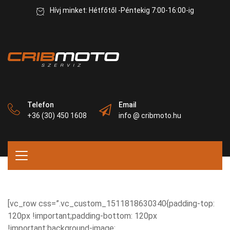
Hívj minket: Hétfőtől -Péntekig 7:00-16:00-ig
Telefon
Email
+36 (30) 450 1608
info @ cribmoto.hu
[vc_row css=”.vc_custom_1511818630340{padding-top:
120px !important;padding-bottom: 120px
!important;background-image: