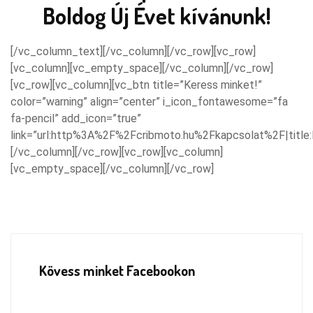
Boldog Új Évet kívánunk!
[/vc_column_text][/vc_column][/vc_row][vc_row]
[vc_column][vc_empty_space][/vc_column][/vc_row]
[vc_row][vc_column][vc_btn title=”Keress minket!”
color=”warning” align=”center” i_icon_fontawesome=”fa
fa-pencil” add_icon=”true”
link=”url:http%3A%2F%2Fcribmoto.hu%2Fkapcsolat%2F|title:
[/vc_column][/vc_row][vc_row][vc_column]
[vc_empty_space][/vc_column][/vc_row]
Kövess minket Facebookon