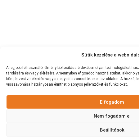
Sütik kezelése a weboldal
A
legjobb
felhasználói
élmény
biztosítása
érdekében
olyan
technológiákat
has
tárolására
és/vagy
elérésére.
Amennyiben eflgoadod használatukat
,
akkor
oly
böngészési
viselkedés
vagy
az
egyedi
azonosítók
ezen
az
oldalon.
A
hozzájár
visszavonása
hátrányosan
érinthet
bizonyos
jellemzőket
és
funkciókat.
Elfogadom
Nem fogadom el
Beállítások