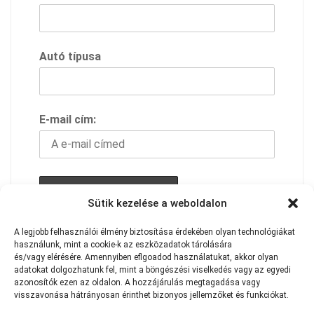
Autó típusa
E-mail cím:
Sütik kezelése a weboldalon
A feliratkozással elfogadod adavédelmi
A
legjobb
felhasználói
élmény
biztosítása
érdekében
olyan
technológiákat
használunk,
szabályzatunkat
mint
a
cookie-k
az
eszközadatok
tárolására
és/vagy
elérésére.
Amennyiben eflgoadod használatukat
,
akkor
olyan
adatokat
dolgozhatunk
fel,
mint
a
böngészési
viselkedés
vagy
az
egyedi
azonosítók
ezen
az
oldalon.
A
hozzájárulás
megtagadása
vagy
visszavonása
hátrányosan
érinthet
bizonyos
jellemzőket
és
funkciókat.