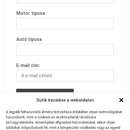
Motor típusa
Autó típusa
E-mail cím:
Sütik kezelése a weboldalon
A feliratkozással elfogadod adavédelmi
A
legjobb
felhasználói
élmény
biztosítása
érdekében
olyan
technológiákat
használunk,
szabályzatunkat
mint
a
cookie-k
az
eszközadatok
tárolására
és/vagy
elérésére.
Amennyiben eflgoadod használatukat
,
akkor
olyan
adatokat
dolgozhatunk
fel,
mint
a
böngészési
viselkedés
vagy
az
egyedi