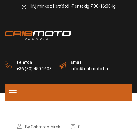
Hívj minket: Hétfőtől -Péntekig 7:00-16:00-ig
Telefon
Email
+36 (30) 450 1608
info @ cribmoto.hu
By Cribmoto-hírek
0