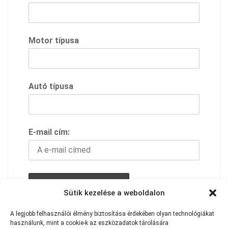
Motor típusa
Autó típusa
E-mail cím:
Sütik kezelése a weboldalon
A feliratkozással elfogadod adavédelmi
A
legjobb
felhasználói
élmény
biztosítása
érdekében
olyan
technológiákat
használunk,
szabályzatunkat
mint
a
cookie-k
az
eszközadatok
tárolására