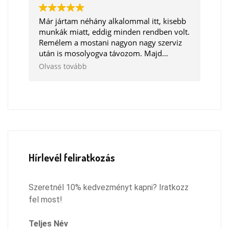
jelzik, és rád bízzák a döntést, hogy
szeretnéd e, hogy cseréljék, vagy ne.
Már jártam néhány alkalommal itt, kisebb
Remélem megtaláltam azt a szervízt,
munkák miatt, eddig minden rendben volt.
ahová innentől járhatok, és csak ilyen
Remélem a mostani nagyon nagy szerviz
pozitív dolgokkal fogok távozni :)
után is mosolyogva távozom. Majd
igyekszem megírni, amikor készen lesz a
Olvass tovább
motorom.
Hírlevél feliratkozás
Szeretnél 10% kedvezményt kapni? Iratkozz
fel most!
Teljes Név