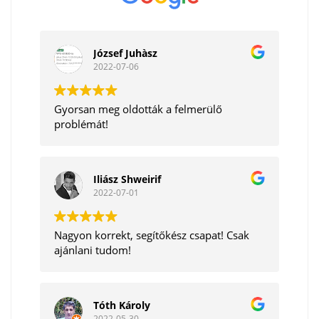
József Juhàsz
2022-07-06
Gyorsan meg oldották a felmerülő
problémát!
Iliász Shweirif
2022-07-01
Nagyon korrekt, segítőkész csapat! Csak
ajánlani tudom!
Tóth Károly
2022-05-30