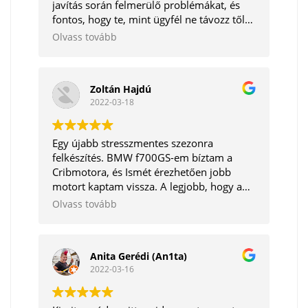
javítás során felmerülő problémákat, és
fontos, hogy te, mint ügyfél ne távozz tőle
elégedetlenül. Korrekt ember. Tudom
Olvass tovább
bátran ajánlani.
Zoltán Hajdú
2022-03-18
Egy újabb stresszmentes szezonra
felkészítés. BMW f700GS-em bíztam a
Cribmotora, és Ismét érezhetően jobb
motort kaptam vissza. A legjobb, hogy a
mechanikai részeken kívül még a software
Olvass tovább
frissítésre is megvannak az eszközök. Így
egyben minden törődést megkapott egy
helyen. Köszönöm mégegyszer!
Anita Gerédi (An1ta)
2022-03-16